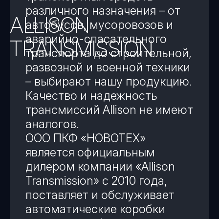
различного назначения – от
ALLISON
автобусов, мусоровозов и
аварийно-спасательного
TRANSMISSION
транспорта до строительной,
развозной и военной техники
– выбирают нашу продукцию.
Качество и надежность
трансмиссий Allison не имеют
аналогов.
ООО ПКФ «НОВОТЕХ»
является официальным
дилером компании «Allison
Transmission» с 2010 года,
поставляет и обслуживает
автоматические коробки